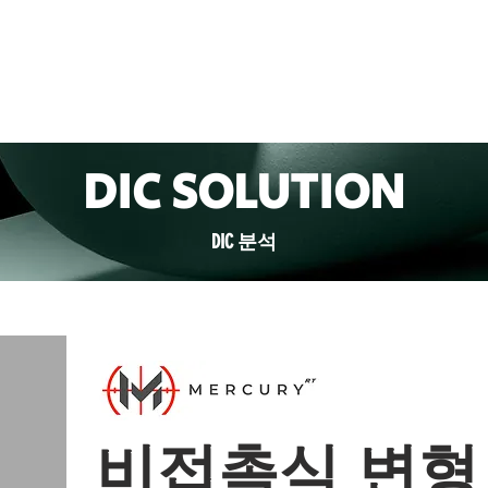
BOUT US
PRODUCTS
APPLICATIONS
CONTACT US
DIC SOLUTION
DIC 분석
비접촉식 변형